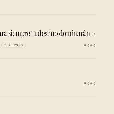
 para siempre tu destino dominarán.»
0
0
STAR WARS
0
0