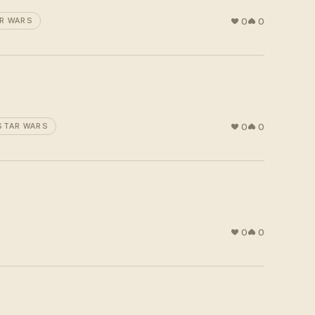
0
0
R WARS
0
0
STAR WARS
0
0