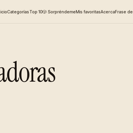
nicio
Categorías
Top 10
🎲 Sorpréndeme
Mis favoritas
Acerca
Frase del
adoras