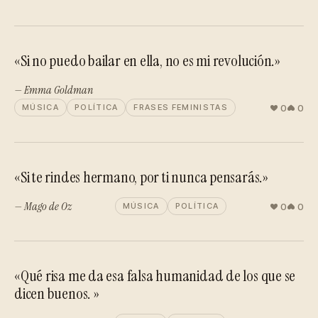
«Si no puedo bailar en ella, no es mi revolución.»
— Emma Goldman
0
0
MÚSICA
POLÍTICA
FRASES FEMINISTAS
«Si te rindes hermano, por ti nunca pensarás.»
— Mago de Oz
0
0
MÚSICA
POLÍTICA
«Qué risa me da esa falsa humanidad de los que se
dicen buenos. »