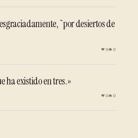
desgraciadamente, `por desiertos de
0
0
e ha existido en tres.»
0
0