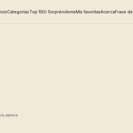
nicio
Categorías
Top 10
🎲 Sorpréndeme
Mis favoritas
Acerca
Frase del
/a, esposo/a