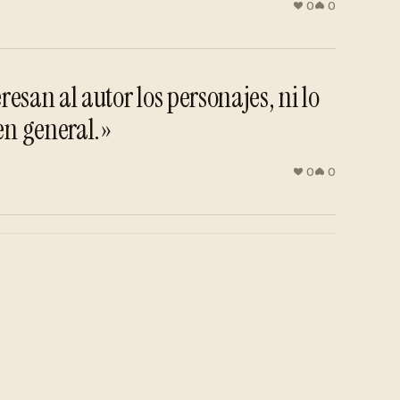
0
0
san al autor los personajes, ni lo
 en general.»
0
0