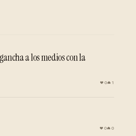
ngancha a los medios con la
0
1
0
0