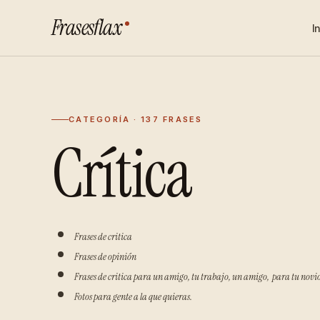
Frasesflax
I
CATEGORÍA · 137 FRASES
Crítica
Frases de critica
Frases de opinión
Frases de critica para un amigo, tu trabajo, un amigo, para tu novio
Fotos para gente a la que quieras.