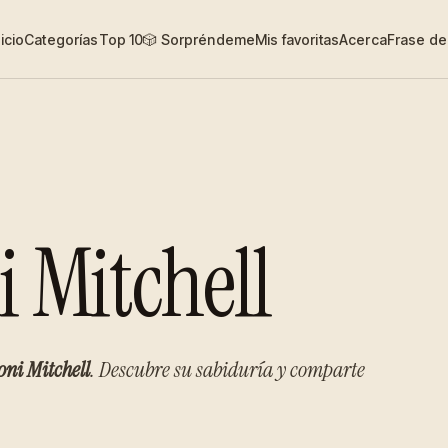
nicio
Categorías
Top 10
🎲 Sorpréndeme
Mis favoritas
Acerca
Frase del
i Mitchell
oni Mitchell
. Descubre su sabiduría y comparte