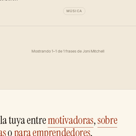
MÚSICA
Mostrando 1–1 de 1 frases de Joni Mitchell
la tuya entre
motivadoras
,
sobre
as
o
para emprendedores
.