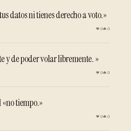
s datos ni tienes derecho a voto.»
0
0
 y de poder volar libremente. »
0
0
l «no tiempo.»
0
0