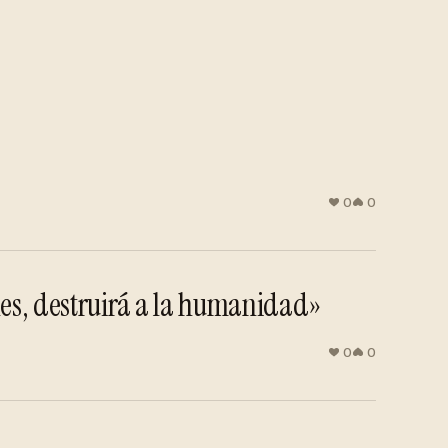
0
0
les, destruirá a la humanidad»
0
0