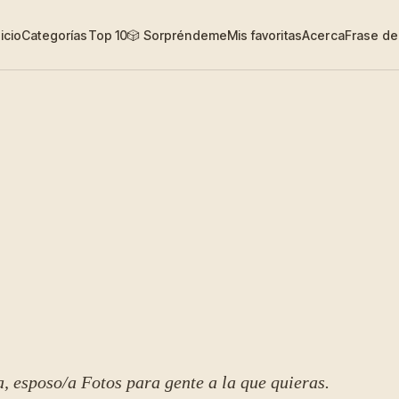
nicio
Categorías
Top 10
🎲 Sorpréndeme
Mis favoritas
Acerca
Frase del
a, esposo/a
Fotos para gente a la que quieras.