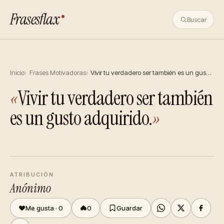
Frasesflax
Buscar
Inicio
Frases Motivadoras
Vivir tu verdadero ser también es un gus…
«
Vivir tu verdadero ser también
es un gusto adquirido.
»
ATRIBUCIÓN
Anónimo
Me gusta ·
0
0
Guardar