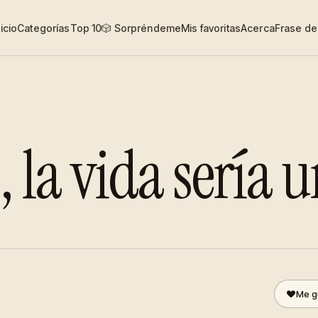
nicio
Categorías
Top 10
🎲 Sorpréndeme
Mis favoritas
Acerca
Frase del
 la vida sería u
Me g