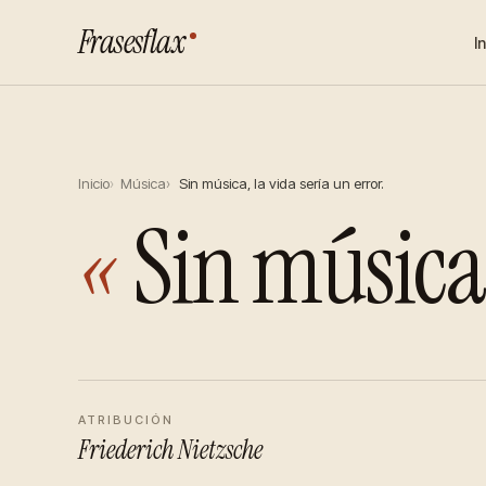
Frasesflax
I
Inicio
Música
Sin música, la vida sería un error.
«
Sin música,
ATRIBUCIÓN
Friederich Nietzsche