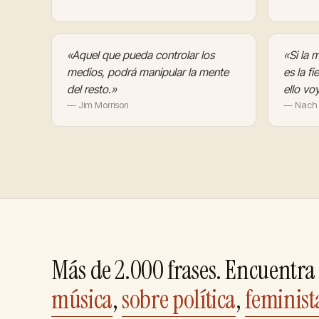
«Aquel que pueda controlar los
«Si la 
medios, podrá manipular la mente
es la f
del resto.»
ello vo
— Jim Morrison
— Nach
Más de 2.000 frases. Encuentra 
música
,
sobre política
,
feminist