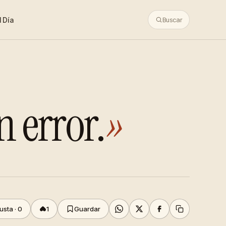
 Día
Buscar
n error.
»
usta ·
0
1
Guardar