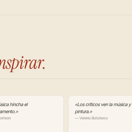
nspirar.
sica hincha el
«Los críticos ven la música y
amento.»
pintura.»
rrison
— Valeriu Butulescu