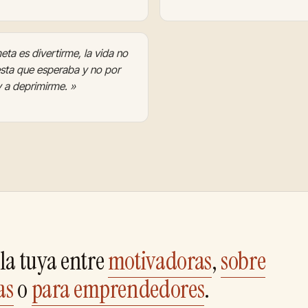
meta es divertirme, la vida no
iesta que esperaba y no por
y a deprimirme. »
la tuya entre
motivadoras
,
sobre
as
o
para emprendedores
.