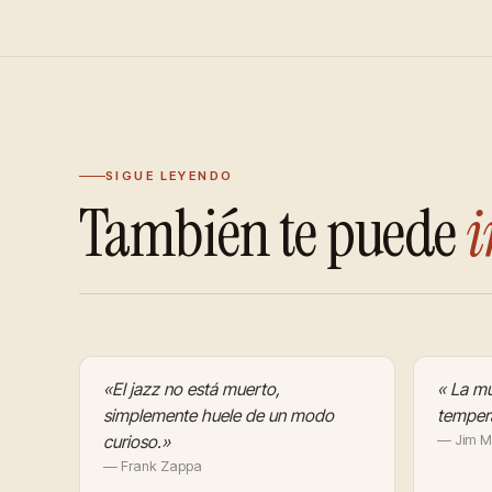
SIGUE LEYENDO
También te puede
i
«El jazz no está muerto,
« La mú
simplemente huele de un modo
temper
curioso.»
— Jim Mo
— Frank Zappa