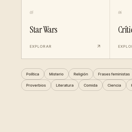
05
06
Star Wars
Críti
EXPLORAR
EXPLO
Política
Misterio
Religión
Frases feministas
Proverbios
Literatura
Comida
Ciencia