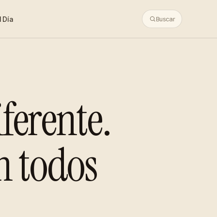
 Día
Buscar
ferente.
n todos