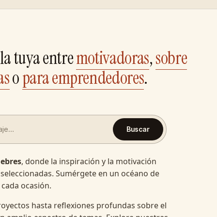
la tuya entre
motivadoras
,
sobre
as
o
para emprendedores
.
Buscar
lebres
, donde la inspiración y la motivación
 seleccionadas. Sumérgete en un océano de
 cada ocasión.
oyectos hasta reflexiones profundas sobre el