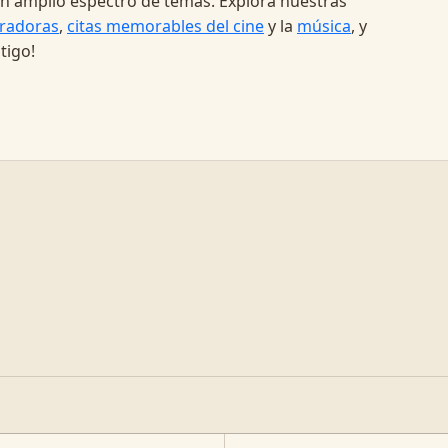
a un amplio espectro de temas. Explora nuestras
radoras
,
citas memorables del cine
y la
música
, y
tigo!