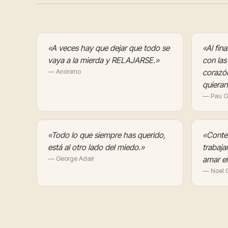
«A veces hay que dejar que todo se
«Al fin
vaya a la mierda y RELAJARSE.»
con las
— Anónimo
corazón
quieran
— Pau G
«Todo lo que siempre has querido,
«Conte
está al otro lado del miedo.»
trabaj
— George Adair
amar el
— Noel 