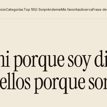
nicio
Categorías
Top 10
🎲 Sorpréndeme
Mis favoritas
Acerca
Frase del
mi porque soy di
 ellos porque so