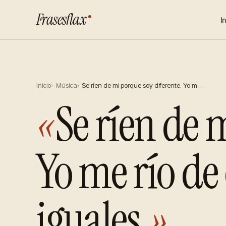
Frasesflax
I
Inicio
Música
Se ríen de mi porque soy diferente. Yo m…
«
Se ríen de 
Yo me río de
iguales.
»