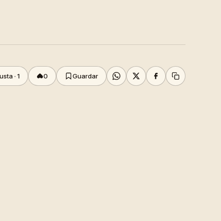
usta ·
1
0
Guardar