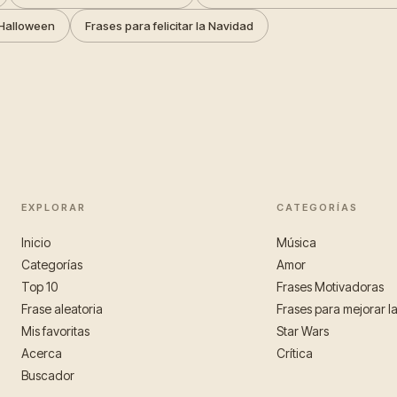
Halloween
Frases para felicitar la Navidad
EXPLORAR
CATEGORÍAS
Inicio
Música
Categorías
Amor
Top 10
Frases Motivadoras
Frase aleatoria
Frases para mejorar l
Mis favoritas
Star Wars
Acerca
Crítica
Buscador