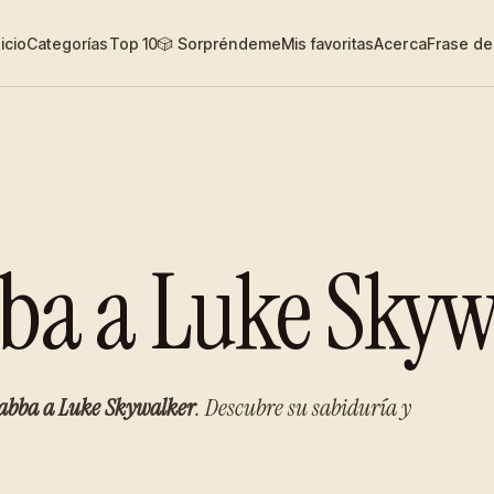
nicio
Categorías
Top 10
🎲 Sorpréndeme
Mis favoritas
Acerca
Frase del
bba a Luke Skyw
abba a Luke Skywalker
. Descubre su sabiduría y