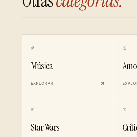
Otras
categorías.
01
02
Música
Amo
EXPLORAR
EXPLO
05
06
Star Wars
Críti