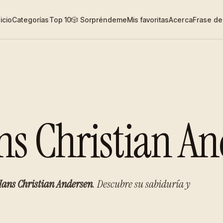
nicio
Categorías
Top 10
🎲 Sorpréndeme
Mis favoritas
Acerca
Frase del
ns Christian A
ans Christian Andersen
. Descubre su sabiduría y