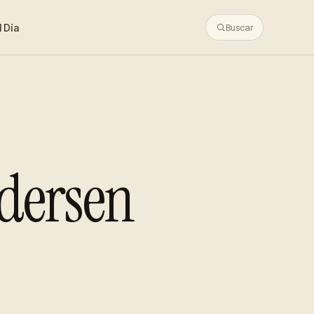
 Día
Buscar
ndersen