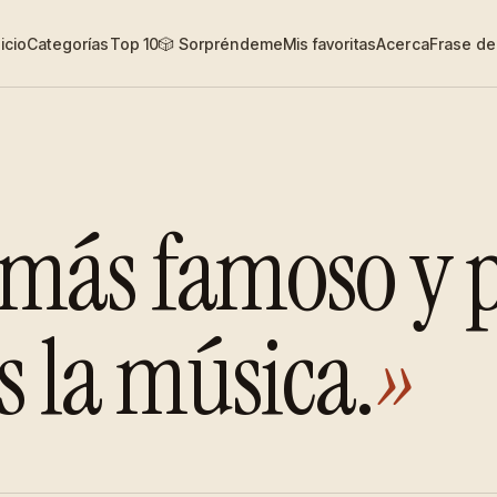
nicio
Categorías
Top 10
🎲 Sorpréndeme
Mis favoritas
Acerca
Frase del
e más famoso y 
 la música.
»