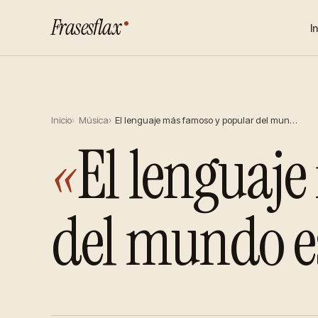
Frasesflax
I
Inicio
Música
El lenguaje más famoso y popular del mun…
«
El lenguaj
del mundo es