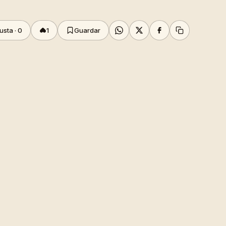
usta ·
0
1
Guardar