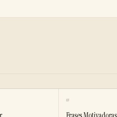
03
r
Frases Motivadoras