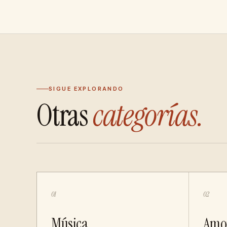
SIGUE EXPLORANDO
Otras
categorías.
01
02
Música
Amo