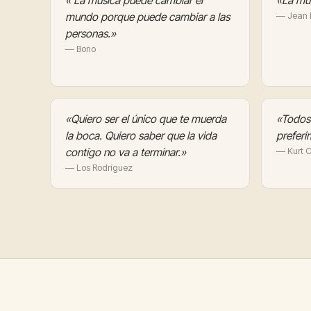
« La música puede cambiar el
«La mús
mundo porque puede cambiar a las
— Jean P
personas.»
— Bono
«Quiero ser el único que te muerda
«Todos 
la boca. Quiero saber que la vida
preferi
contigo no va a terminar.»
— Kurt 
— Los Rodríguez