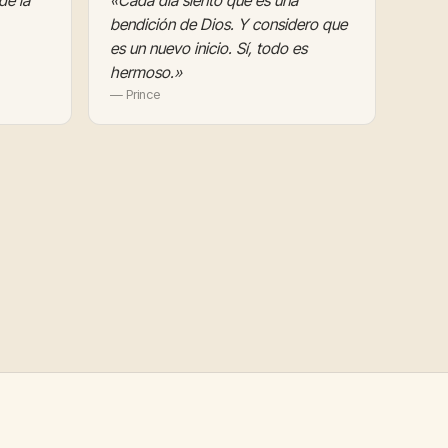
de la
«Cada día siento que es una
bendición de Dios. Y considero que
es un nuevo inicio. Sí, todo es
hermoso.»
— Prince