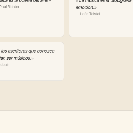
ica es la poesía del aire.»
« La música es la taquigrafía 
aul Richter
emoción.»
— León Tolstoi
los escritores que conozco
rían ser músicos.»
Cobain