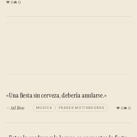
0
0
«Una fiesta sin cerveza, debería anularse.»
— Axl Rose
0
0
MÚSICA
FRASES MOTIVADORAS