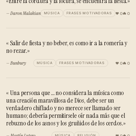
«Entre la cordura y la locura, se encuentra la fiesta.»
— Daron Malakian
0
0
MÚSICA
FRASES MOTIVADORAS
« Salir de fiesta y no beber, es como ir a la romería y
no rezar.»
— Bunbury
0
0
MÚSICA
FRASES MOTIVADORAS
« Una persona que ... no considera la música como
una creación maravillosa de Dios, debe ser un
verdadero chiflado y no merece ser llamado ser
humano; debería permitirsele oír nada más que el
rebuzno de los asnos y los gruñidos de los cerdos.»
— Martín Lutero
0
0
MÚSICA
RELIGIÓN