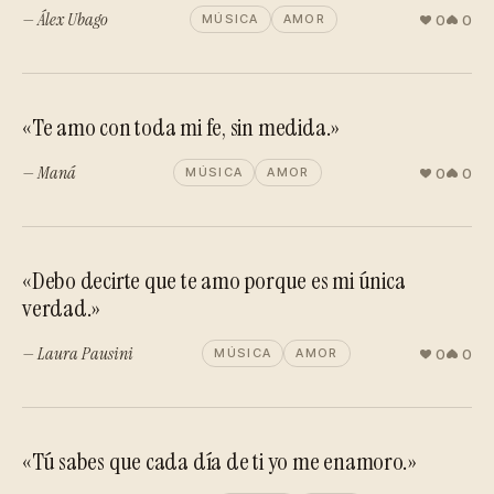
— Álex Ubago
0
0
MÚSICA
AMOR
«Te amo con toda mi fe, sin medida.»
— Maná
0
0
MÚSICA
AMOR
«Debo decirte que te amo porque es mi única
verdad.»
— Laura Pausini
0
0
MÚSICA
AMOR
«Tú sabes que cada día de ti yo me enamoro.»