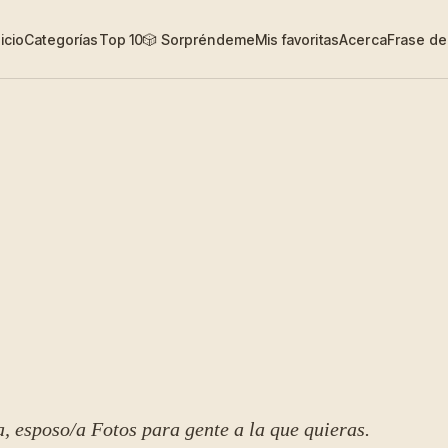
nicio
Categorías
Top 10
🎲 Sorpréndeme
Mis favoritas
Acerca
Frase del
a, esposo/a
Fotos para gente a la que quieras.