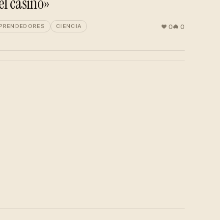
el casino»
0
0
MPRENDEDORES
CIENCIA