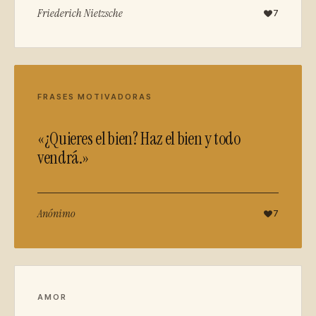
Friederich Nietzsche
7
FRASES MOTIVADORAS
«¿Quieres el bien? Haz el bien y todo
vendrá.»
Anónimo
7
AMOR