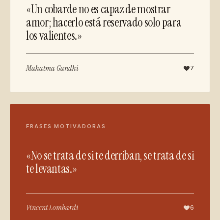
«Un cobarde no es capaz de mostrar
amor; hacerlo está reservado solo para
los valientes.»
Mahatma Gandhi
7
FRASES MOTIVADORAS
«No se trata de si te derriban, se trata de si
te levantas.»
Vincent Lombardi
6